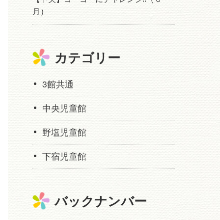
月）
カテゴリー
3館共通
中央児童館
野塩児童館
下宿児童館
バックナンバー